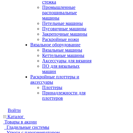
стежка
Промышленные
распошивальные
машины
Петельные машины
Пуговичные машины
Закрепочные машины
Раскройные ножи
Вязальное оборудование
Вязальные машины
Кеттельные машины
Аксессуары для вязания
ПО для вязальных
машин
Раскройные плоттеры и
аксессуары
Плоттеры
Принадлежности для
плоттеров
Войти
Каталог
Товары в акции
Гладильные системы
Утюги с парогенератором