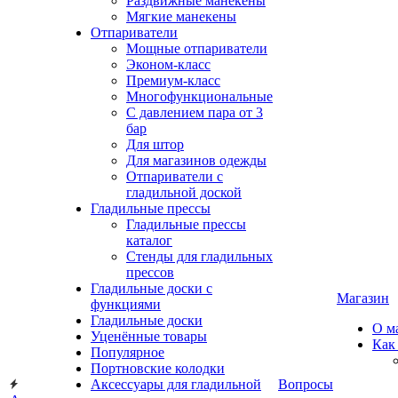
Раздвижные манекены
Мягкие манекены
Отпариватели
Мощные отпариватели
Эконом-класс
Премиум-класс
Многофункциональные
С давлением пара от 3
бар
Для штор
Для магазинов одежды
Отпариватели с
гладильной доской
Гладильные прессы
Гладильные прессы
каталог
Стенды для гладильных
прессов
Гладильные доски с
Магазин
функциями
Гладильные доски
О м
Уценённые товары
Как
Популярное
Портновские колодки
Аксессуары для гладильной
Вопросы