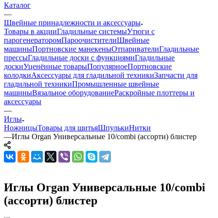
Каталог
—
Швейные принадлежности и аксессуары
Товары в акции
Гладильные системы
Утюги с
парогенератором
Пароочистители
Швейные
машины
Портновские манекены
Отпариватели
Гладильные
прессы
Гладильные доски с функциями
Гладильные
доски
Уценённые товары
Популярное
Портновские
колодки
Аксессуары для гладильной техники
Запчасти для
гладильной техники
Промышленные швейные
машины
Вязальное оборудование
Раскройные плоттеры и
аксессуары
—
Иглы
Ножницы
Товары для шитья
Шпульки
Нитки
—
Иглы Organ Универсальные 10/combi (ассорти) блистер
Иглы Organ Универсальные 10/combi
(ассорти) блистер