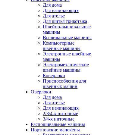
Для дома
Для начинающих
Для ателье
Для шитья трикотажа
Швейно-вышивальные
машины
Вышивальные машины
Компьютерные
швейные машины
Электронные швейные
машины
Электромеханические
швейные машины
Коверлоки
Приспособления для
швейных машин
Оверлоки
Для дома
Для ателье
Для начинающих
2/3/4-х ниточные
3/4-х ниточные
Распошивальные машины
Портновские манекены