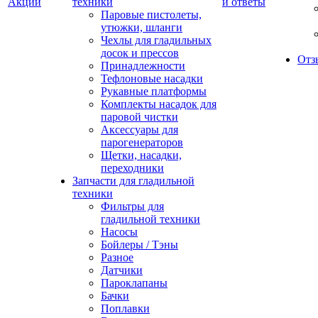
Акции
техники
и ответы
Паровые пистолеты,
утюжки, шланги
Чехлы для гладильных
досок и прессов
Отз
Принадлежности
Тефлоновые насадки
Рукавные платформы
Комплекты насадок для
паровой чистки
Аксессуары для
парогенераторов
Щетки, насадки,
переходники
Запчасти для гладильной
техники
Фильтры для
гладильной техники
Насосы
Бойлеры / Тэны
Разное
Датчики
Пароклапаны
Бачки
Поплавки