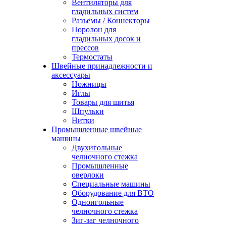
Вентиляторы для
гладильных систем
Разъемы / Коннекторы
Поролон для
гладильных досок и
прессов
Термостаты
Швейные принадлежности и
аксессуары
Ножницы
Иглы
Товары для шитья
Шпульки
Нитки
Промышленные швейные
машины
Двухигольные
челночного стежка
Промышленные
оверлоки
Специальные машины
Оборудование для ВТО
Одноигольные
челночного стежка
Зиг-заг челночного