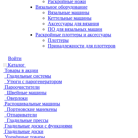
Раскройные ножи
Вязальное оборудование
Вязальные машины
Кеттельные машины
Аксессуары для вязания
ПО для вязальных машин
Раскройные плоттеры и аксессуары
Плоттеры
Принадлежности для плоттеров
Войти
Каталог
Товары в акции
Гладильные системы
Утюги с парогенератором
Пароочистители
Швейные машины
Оверлоки
Распошивальные машины
Портновские манекены
Отпариватели
Гладильные прессы
Гладильные доски с функциями
Гладильные доски
Уценённые товары