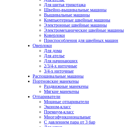
Для шитья трикотажа
Швейно-вышивальные машины
Вышивальные машины
Компьютерные швейные машины
Электронные швейные машины
Электромеханические швейные машины
Коверлоки
Приспособления для швейных машин
Оверлоки
Для дома
Для ателье
Для начинающих
2/3/4-х ниточные
3/4-х ниточные
Распошивальные машины
Портновские манекены
Раздвижные манекены
Мягкие манекены
Отпариватели
Мощные отпариватели
Эконом-класс
Премиум-класс
Многофункциональные
С давлением пара от 3 бар