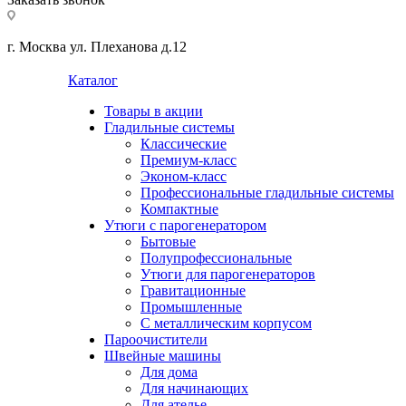
г. Москва ул. Плеханова д.12
Каталог
Товары в акции
Гладильные системы
Классические
Премиум-класс
Эконом-класс
Профессиональные гладильные системы
Компактные
Утюги с парогенератором
Бытовые
Полупрофессиональные
Утюги для парогенераторов
Гравитационные
Промышленные
С металлическим корпусом
Пароочистители
Швейные машины
Для дома
Для начинающих
Для ателье