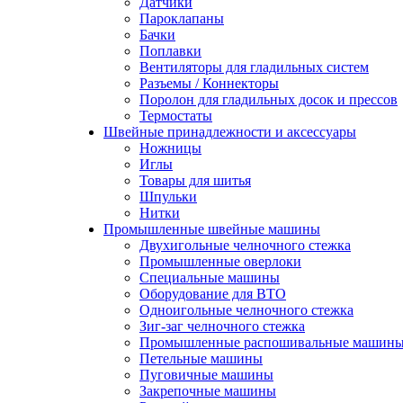
Датчики
Пароклапаны
Бачки
Поплавки
Вентиляторы для гладильных систем
Разъемы / Коннекторы
Поролон для гладильных досок и прессов
Термостаты
Швейные принадлежности и аксессуары
Ножницы
Иглы
Товары для шитья
Шпульки
Нитки
Промышленные швейные машины
Двухигольные челночного стежка
Промышленные оверлоки
Специальные машины
Оборудование для ВТО
Одноигольные челночного стежка
Зиг-заг челночного стежка
Промышленные распошивальные машин
Петельные машины
Пуговичные машины
Закрепочные машины