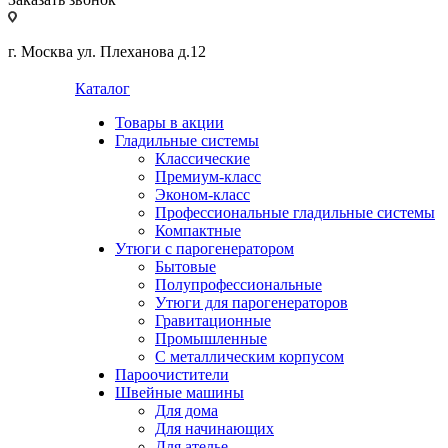
г. Москва ул. Плеханова д.12
Каталог
Товары в акции
Гладильные системы
Классические
Премиум-класс
Эконом-класс
Профессиональные гладильные системы
Компактные
Утюги с парогенератором
Бытовые
Полупрофессиональные
Утюги для парогенераторов
Гравитационные
Промышленные
С металлическим корпусом
Пароочистители
Швейные машины
Для дома
Для начинающих
Для ателье