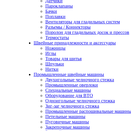
Датчики
Пароклапаны
Бачки
Поплавки
Вентиляторы для гладильных систем
Разъемы / Коннекторы
Поролон для гладильных досок и прессов
Термостаты
Швейные принадлежности и аксессуары
Ножницы
Иглы
Товары для шитья
Шпульки
Нитки
Промышленные швейные машины
Двухигольные челночного стежка
Промышленные оверлоки
Специальные машины
Оборудование для ВТО
Одноигольные челночного стежка
Зиг-заг челночного стежка
Промышленные распошивальные машин
Петельные машины
Пуговичные машины
Закрепочные машины