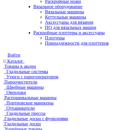
Раскройные ножи
Вязальное оборудование
Вязальные машины
Кеттельные машины
Аксессуары для вязания
ПО для вязальных машин
Раскройные плоттеры и аксессуары
Плоттеры
Принадлежности для плоттеров
Войти
Каталог
Товары в акции
Гладильные системы
Утюги с парогенератором
Пароочистители
Швейные машины
Оверлоки
Распошивальные машины
Портновские манекены
Отпариватели
Гладильные прессы
Гладильные доски с функциями
Гладильные доски
Уценённые товары