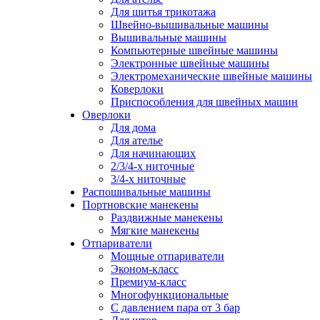
Для шитья трикотажа
Швейно-вышивальные машины
Вышивальные машины
Компьютерные швейные машины
Электронные швейные машины
Электромеханические швейные машины
Коверлоки
Приспособления для швейных машин
Оверлоки
Для дома
Для ателье
Для начинающих
2/3/4-х ниточные
3/4-х ниточные
Распошивальные машины
Портновские манекены
Раздвижные манекены
Мягкие манекены
Отпариватели
Мощные отпариватели
Эконом-класс
Премиум-класс
Многофункциональные
С давлением пара от 3 бар