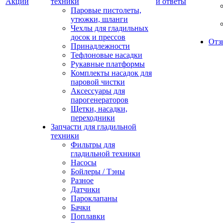
Акции
техники
и ответы
Паровые пистолеты,
утюжки, шланги
Чехлы для гладильных
досок и прессов
Отз
Принадлежности
Тефлоновые насадки
Рукавные платформы
Комплекты насадок для
паровой чистки
Аксессуары для
парогенераторов
Щетки, насадки,
переходники
Запчасти для гладильной
техники
Фильтры для
гладильной техники
Насосы
Бойлеры / Тэны
Разное
Датчики
Пароклапаны
Бачки
Поплавки