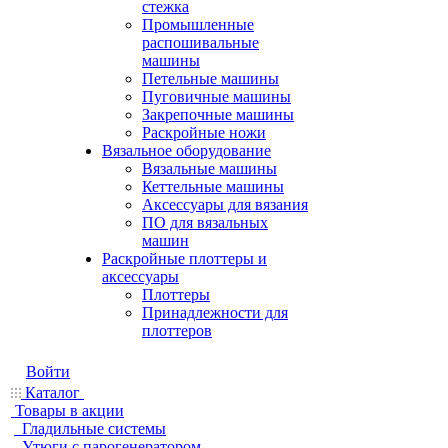
стежка
Промышленные
распошивальные
машины
Петельные машины
Пуговичные машины
Закрепочные машины
Раскройные ножи
Вязальное оборудование
Вязальные машины
Кеттельные машины
Аксессуары для вязания
ПО для вязальных
машин
Раскройные плоттеры и
аксессуары
Плоттеры
Принадлежности для
плоттеров
Войти
Каталог
Товары в акции
Гладильные системы
Утюги с парогенератором