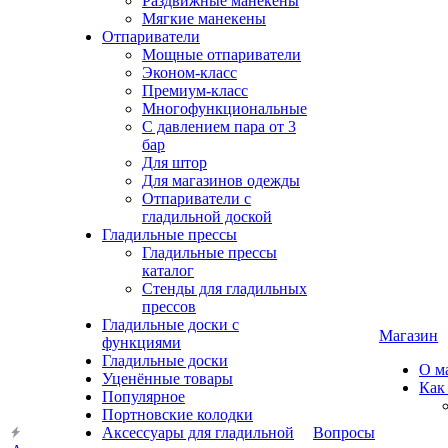
Раздвижные манекены
Мягкие манекены
Отпариватели
Мощные отпариватели
Эконом-класс
Премиум-класс
Многофункциональные
С давлением пара от 3
бар
Для штор
Для магазинов одежды
Отпариватели с
гладильной доской
Гладильные прессы
Гладильные прессы
каталог
Стенды для гладильных
прессов
Гладильные доски с
Магазин
функциями
Гладильные доски
О м
Уценённые товары
Как
Популярное
Портновские колодки
Аксессуары для гладильной
Вопросы