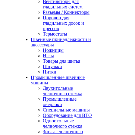
Вентиляторы для
гладильных систем
Разъемы / Коннекторы
Поролон для
гладильных досок и
прессов
Термостаты
Швейные принадлежности и
аксессуары
Ножницы
Иглы
Товары для шитья
Шпульки
Нитки
Промышленные швейные
машины
Двухигольные
челночного стежка
Промышленные
оверлоки
Специальные машины
Оборудование для ВТО
Одноигольные
челночного стежка
Зиг-заг челночного