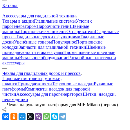
—
Каталог
—
Аксессуары для гладильной техники
Товары в акции
Гладильные системы
Утюги с
парогенератором
Пароочистители
Швейные
машины
Портновские манекены
Отпариватели
Гладильные
прессы
Гладильные доски с функциями
Гладильные
доски
Уценённые товары
Популярное
Портновские
колодки
Запчасти для гладильной техники
Швейные
принадлежности и аксессуары
Промышленные швейные
машины
Вязальное оборудование
Раскройные плоттеры и
аксессуары
—
Чехлы для гладильных досок и прессов
Паровые пистолеты, утюжки,
шланги
Принадлежности
Тефлоновые насадки
Рукавные
платформы
Комплекты насадок для паровой
чистки
Аксессуары для парогенераторов
Щетки, насадки,
переходники
—
Чехол на рукавную платформу для MIE Milano (персик)