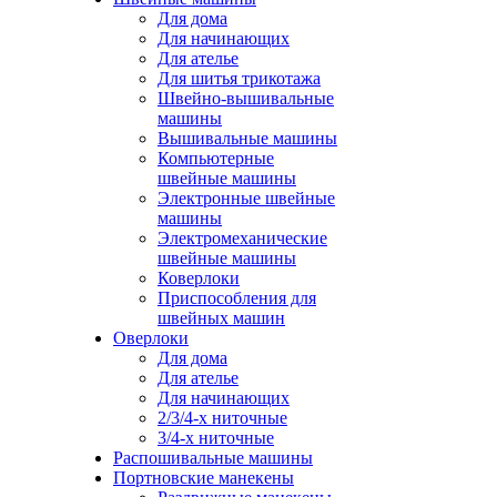
Для дома
Для начинающих
Для ателье
Для шитья трикотажа
Швейно-вышивальные
машины
Вышивальные машины
Компьютерные
швейные машины
Электронные швейные
машины
Электромеханические
швейные машины
Коверлоки
Приспособления для
швейных машин
Оверлоки
Для дома
Для ателье
Для начинающих
2/3/4-х ниточные
3/4-х ниточные
Распошивальные машины
Портновские манекены